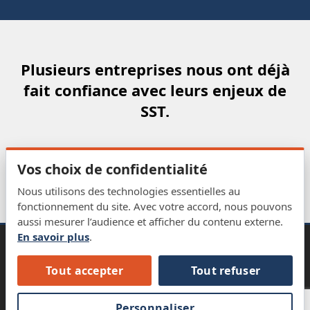
Plusieurs entreprises nous ont déjà
fait confiance avec leurs enjeux de
SST.
←
→
Vos choix de confidentialité
Nous utilisons des technologies essentielles au
fonctionnement du site. Avec votre accord, nous pouvons
aussi mesurer l’audience et afficher du contenu externe.
En savoir plus
.
Nous joindre
Mentions
Gérer les
Tout accepter
Tout refuser
Confidentialité
|
Utilisation
|
légales
témoins
Copyright © 2025 Opérations SST International — Tous
Personnaliser