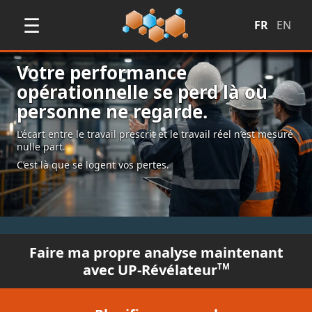
☰
FR
EN
Votre performance
opérationnelle se perd là où
personne ne regarde.
L’écart entre le travail prescrit et le travail réel n’est mesuré
nulle part.
C’est là que se logent vos pertes.
Faire ma propre analyse maintenant
avec UP‑Révélateur
TM