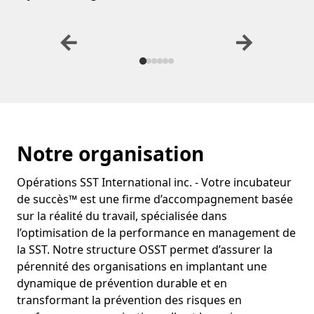
Santé & sécurité
Environneme
←
→
au travail (SST)
développeme
durable
De la prévention à
l’implantation de
Accompagnement 
systèmes, pour soutenir
structurer vos prat
la pérennité de vos
répondre aux exig
opérations.
et réduire les risq
Programmes,
Conformité et b
procédures, outils
pratiques
Prévention et gestion
Plans d’action et 
des risques
terrain
Notre organisation
Accompagnement en
Documentation e
conformité
amélioration con
Opérations SST International inc. - Votre incubateur
de succès™ est une firme d’accompagnement basée
sur la réalité du travail, spécialisée dans
l’optimisation de la performance en management de
la SST. Notre structure OSST permet d’assurer la
pérennité des organisations en implantant une
dynamique de prévention durable et en
transformant la prévention des risques en